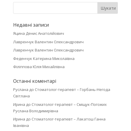
Недавні записи
Яцина Денис Анатолійович
Лавренчук Валентин Олександрович
Лавренчук Валентин Олександрович
Феденчук Катерина Миколаївна
Філіппова Юлія Михайлівна
Останні коментарі
Руслана
до
Стоматолог-терапевт – Горбань-Негода
Світлана
Ирина
до
Стоматолог-терапевт – Сміщук-Погожих
Руслана Володимирівна
Ирина
до
Стоматолог-терапевт – Лакатош Ганна
Іванівна