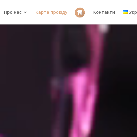
Про нас
Карта проїзду
Контакти
Укр
Відеопрогравач