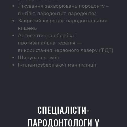
Лікування захворювань породонту –
гінгівіт, пародонтит, пародонтоз
Закритий кюретаж пародонтальних
кишень
Антисептична обробка і
протизапальна терапія —
використання червоного лазеру (ФДТ)
Шинування зубів
Імплантозберігаючі маніпуляції
СПЕЦІАЛІСТИ-
ПАРОДОНТОЛОГИ У